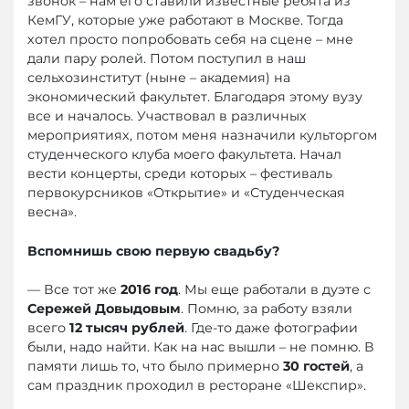
звонок – нам его ставили известные ребята из
КемГУ, которые уже работают в Москве. Тогда
хотел просто попробовать себя на сцене – мне
дали пару ролей. Потом поступил в наш
сельхозинститут (ныне – академия) на
экономический факультет. Благодаря этому вузу
все и началось. Участвовал в различных
мероприятиях, потом меня назначили культоргом
студенческого клуба моего факультета. Начал
вести концерты, среди которых – фестиваль
первокурсников «Открытие» и «Студенческая
весна».
Вспомнишь свою первую свадьбу?
— Все тот же
2016 год
. Мы еще работали в дуэте с
Сережей Довыдовым
. Помню, за работу взяли
всего
12 тысяч рублей
. Где-то даже фотографии
были, надо найти. Как на нас вышли – не помню. В
памяти лишь то, что было примерно
30 гостей
, а
сам праздник проходил в ресторане «Шекспир».