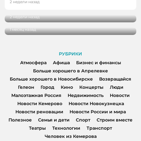
От мечты до работы с десятками учеников:
2 недели назад
интервью с тренером по конному спорту
Выездные церемонии, ромашки и немного
психологии: интервью с сотрудником ЗАГСа
2 недели назад
ко Дню семьи, любви и верности
1 месяц назад
РУБРИКИ
Атмосфера
Афиша
Бизнес и финансы
Больше хорошего в Апрелевке
Больше хорошего в Новосибирске
Возвращайся
Гелеон
Город
Кино
Концерты
Люди
Малоэтажная Россия
Недвижимость
Новости
Новости Кемерово
Новости Новокузнецка
Новости реновации
Новости России и мира
Полезное
Семья и дети
Спорт
Строим вместе
Театры
Технологии
Транспорт
Человек из Кемерова