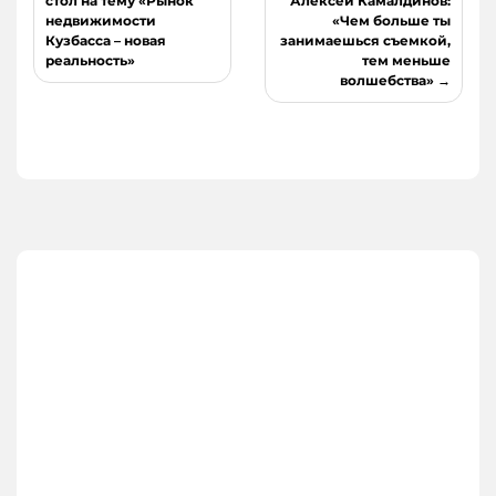
стол на тему «Рынок
Алексей Камалдинов:
записям
недвижимости
«Чем больше ты
Кузбасса – новая
занимаешься съемкой,
реальность»
тем меньше
волшебства»