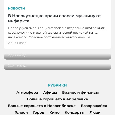
НОВОСТИ
В Новокузнецке врачи спасли мужчину от
инфаркта
После укуса пчелы пациент попал в отделение неотложной
кардиологии с тяжелой аллергической реакцией на яд
НОВОСТИ
насекомого. Опасное состояние возникло меньше..
Школьные укрытия Кемерова проверяют
2 дня назад
НОВОСТИ, НОВОСТИ КЕМЕРОВО
перед 1 сентября
Три автобуса в Кемерове начнут
2 дня назад
останавливаться в деревне Красная
2 дня назад
РУБРИКИ
Атмосфера
Афиша
Бизнес и финансы
Больше хорошего в Апрелевке
Больше хорошего в Новосибирске
Возвращайся
Гелеон
Город
Кино
Концерты
Люди