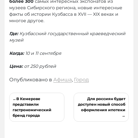
более 300
самых интересных экспонатов из
музеев Сибирского региона, новые интересные
факты об истории Кузбасса в XVII — XIX веках и
многое другое.
Где:
Кузбасский государственный краеведческий
музей
Когда:
10 и 11 сентября
Цена:
от 250 рублей
Опубликовано в
Афиша
,
Город
Навигация
В Кемерове
Для россиян будет
по
представили
доступен новый способ
гастрономический
оформления ипотеки
записям
бренд города