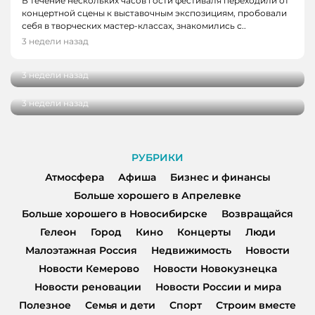
В течение нескольких часов гости фестиваля переходили от
концертной сцены к выставочным экспозициям, пробовали
АФИША, КОНЦЕРТЫ
себя в творческих мастер-классах, знакомились с..
Выходные 17-19 июля: чем заняться в
3 недели назад
ГОРОД
ближайший уикенд в Кемерове
Летние веранды Кемерова: ещё шесть мест,
3 недели назад
где хочется задержаться подольше
3 недели назад
РУБРИКИ
Атмосфера
Афиша
Бизнес и финансы
Больше хорошего в Апрелевке
Больше хорошего в Новосибирске
Возвращайся
Гелеон
Город
Кино
Концерты
Люди
Малоэтажная Россия
Недвижимость
Новости
Новости Кемерово
Новости Новокузнецка
Новости реновации
Новости России и мира
Полезное
Семья и дети
Спорт
Строим вместе