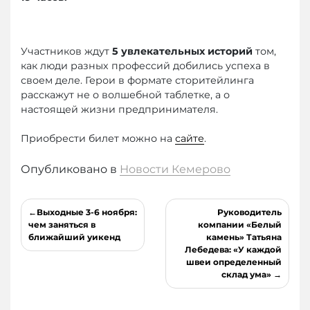
Участников ждут
5 увлекательных историй
том,
как люди разных профессий добились успеха в
своем деле. Герои в формате сторитейлинга
расскажут не о волшебной таблетке, а о
настоящей жизни предпринимателя.
Приобрести билет можно на
сайте
.
Опубликовано в
Новости Кемерово
Навигация
Выходные 3-6 ноября:
Руководитель
по
чем заняться в
компании «Белый
ближайший уикенд
камень» Татьяна
записям
Лебедева: «У каждой
швеи определенный
склад ума»