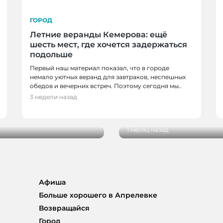
ГОРОД
Летние веранды Кемерова: ещё
шесть мест, где хочется задержаться
подольше
Первый наш материал показал, что в городе
немало уютных веранд для завтраков, неспешных
обедов и вечерних встреч. Поэтому сегодня мы..
ОВО
ГОРОД
3 недели назад
с семейного
Когда время замедляе
импрессионизм
1 месяц назад
Афиша
Больше хорошего в Апрелевке
Возвращайся
Город