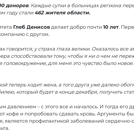
00 доноров
. Каждые сутки в больницах региона пе
м году стали
462 жителя области.
итета
Глеб Денисов
делает добро почти
10 лет
. Пер
компанию с другом.
ак говорится, у страха глаза велики. Оказалось вс
ера способствовали тому, чтобы я ни о чем не пере
е головокружение, для меня это чувство было новое.
ной теперь ходит жена, а того друга уже далеко обо
билею, который будет в конце декабря, получить ста
 давлением – с этого все и началось. И тогда его 
от кофе и попробовать сдавать кровь. Аргументы бы
, является профилактикой заболеваний сердечно-с
ьта.