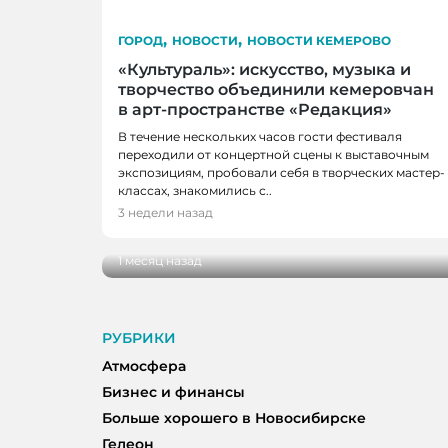
,
,
ГОРОД
НОВОСТИ
НОВОСТИ КЕМЕРОВО
«Культураль»: искусство, музыка и
творчество объединили кемеровчан
в арт-пространстве «Редакция»
В течение нескольких часов гости фестиваля
переходили от концертной сцены к выставочным
экспозициям, пробовали себя в творческих мастер-
ГОРОД, НОВОСТИ, НОВОСТИ КЕМЕР
классах, знакомились с..
«Родная нить» в Кемерове: репортаж 
3 недели назад
фестиваля
1 месяц назад
РУБРИКИ
Атмосфера
Бизнес и финансы
Больше хорошего в Новосибирске
Гелеон