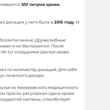
реливается
100 литров крови.
вая донация у него была в
2015 году
. И
е абсолютно иначе. Дружелюбные
живал и не беспокоился. После
 Но тут сотрудники Центра крови
гнал по количеству донаций. Для себя
тус почетного донора.
друзья из Кемеровского медицинского
ли просты: регулярная сдача крови
осудистой системы, способствует