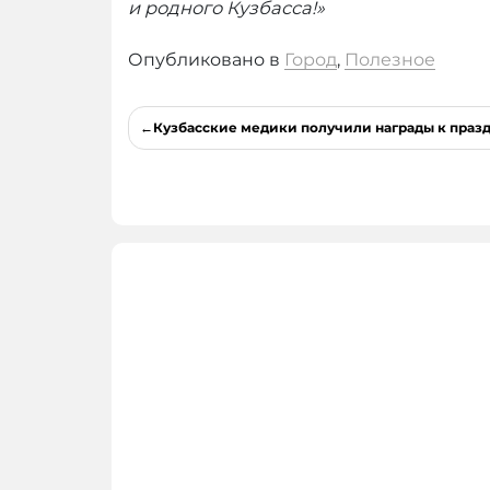
и родного Кузбасса!»
Опубликовано в
Город
,
Полезное
Навигация
Кузбасские медики получили награды к праз
по
записям