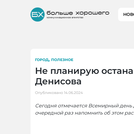
Skip
to
НОВ
content
,
ГОРОД
ПОЛЕЗНОЕ
Не планирую остана
Денисова
Опубликовано
14.06.2024
Сегодня отмечается Всемирный день д
очередной раз напомнить об этом ра