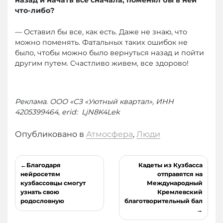
назад и начать всё сначала, поменял бы в ней
что-либо?
— Оставил бы все, как есть. Даже не знаю, что
можно поменять. Фатальных таких ошибок не
было, чтобы можно было вернуться назад и пойти
другим путем. Счастливо живем, все здорово!
Реклама. ООО «СЗ «Уютный квартал», ИНН
4205399464, erid: LjN8K4Lek
Опубликовано в
Атмосфера
,
Люди
Навигация
Благодаря
Кадеты из Кузбасса
по
нейросетям
отправятся на
кузбассовцы смогут
Международный
записям
узнать свою
Кремлевский
родословную
благотворительный бал