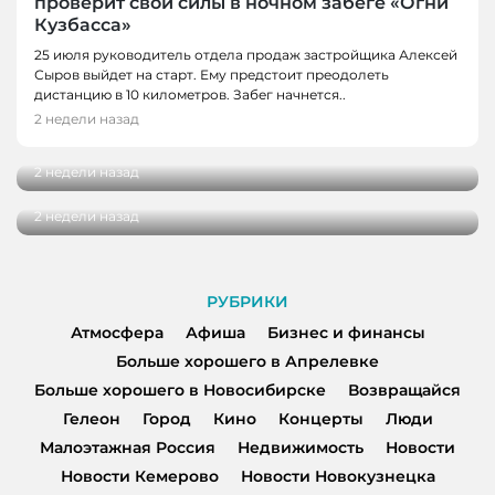
проверит свои силы в ночном забеге «Огни
Кузбасса»
25 июля руководитель отдела продаж застройщика Алексей
АТМОСФЕРА, ЛЮДИ
Сыров выйдет на старт. Ему предстоит преодолеть
Двор как пространство для жизни: эксперт
дистанцию в 10 километров. Забег начнется..
Наталья Аксиненко — о трендах
2 недели назад
ЛЮДИ
благоустройства
От мечты до работы с десятками учеников:
2 недели назад
интервью с тренером по конному спорту
2 недели назад
РУБРИКИ
Атмосфера
Афиша
Бизнес и финансы
Больше хорошего в Апрелевке
Больше хорошего в Новосибирске
Возвращайся
Гелеон
Город
Кино
Концерты
Люди
Малоэтажная Россия
Недвижимость
Новости
Новости Кемерово
Новости Новокузнецка