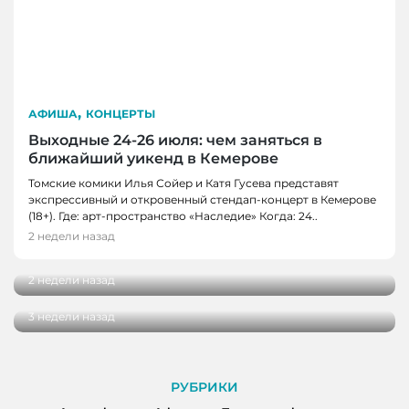
,
АФИША
КОНЦЕРТЫ
Выходные 24-26 июля: чем заняться в
ближайший уикенд в Кемерове
Томские комики Илья Сойер и Катя Гусева представят
АТМОСФЕРА, ЛЮДИ
экспрессивный и откровенный стендап-концерт в Кемерове
Двор как пространство для жизни: эксперт
(18+). Где: арт-пространство «Наследие» Когда: 24..
Наталья Аксиненко — о трендах
2 недели назад
АФИША, КОНЦЕРТЫ
благоустройства
Выходные 17-19 июля: чем заняться в
2 недели назад
ближайший уикенд в Кемерове
3 недели назад
РУБРИКИ