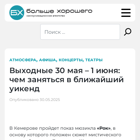
Skip
to
content
,
,
,
АТМОСФЕРА
АФИША
КОНЦЕРТЫ
ТЕАТРЫ
Выходные 30 мая – 1 июня:
чем заняться в ближайший
уикенд
Опубликовано
30.05.2025
В Кемерове пройдет показ мюзикла
«Рок»
, в
основу которого положен сюжет мистического