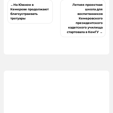
Навигация
На Южном в
Летняя проектная
по
Кемерове продолжают
школа для
благоустраивать
воспитанников
записям
тротуары
Кемеровского
президентского
кадетского училища
стартовала в КемГУ