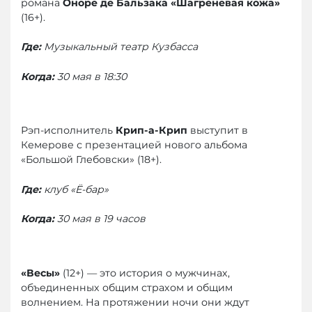
романа
Оноре де Бальзака «Шагреневая кожа»
(16+).
Где
:
Музыкальный театр Кузбасса
Когда
:
30 мая в 1
8:30
Рэп-исполнитель
Крип-а-Крип
выступит в
Кемерове с презентацией нового альбома
«Большой Глебовски» (18+).
Где:
клуб «Ё-бар»
Когда:
30 мая в 19 часов
«Весы»
(12+) — это история о мужчинах,
объединенных общим страхом и общим
волнением. На протяжении ночи они ждут