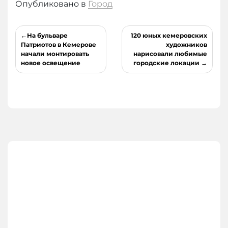
Опубликовано в
Город
Навигация
На бульваре
120 юных кемеровских
по
Патриотов в Кемерове
художников
начали монтировать
нарисовали любимые
записям
новое освещение
городские локации