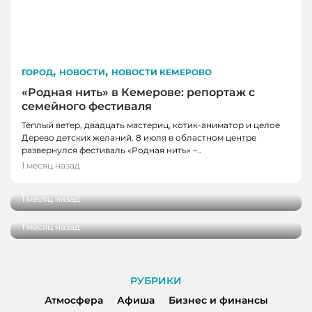
,
,
ГОРОД
НОВОСТИ
НОВОСТИ КЕМЕРОВО
«Родная нить» в Кемерове: репортаж с
семейного фестиваля
Тёплый ветер, двадцать мастериц, котик-аниматор и целое
Дерево детских желаний. 8 июля в областном центре
ГОРОД
развернулся фестиваль «Родная нить» –..
Когда время замедляется: как Кемерово
1 месяц назад
ГОРОД
встречает импрессионизм
Вкусная шаурма в Кемерове: сравнили
1 месяц назад
четыре популярных заведения
1 месяц назад
РУБРИКИ
Атмосфера
Афиша
Бизнес и финансы