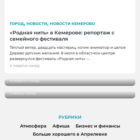
,
,
ГОРОД
НОВОСТИ
НОВОСТИ КЕМЕРОВО
«Родная нить» в Кемерове: репортаж с
семейного фестиваля
Тёплый ветер, двадцать мастериц, котик-аниматор и целое
Дерево детских желаний. 8 июля в областном центре
ГОРОД
развернулся фестиваль «Родная нить» –..
Когда время замедляется: как Кемерово
4 недели назад
ГОРОД
встречает импрессионизм
Вкусная шаурма в Кемерове: сравнили
4 недели назад
четыре популярных заведения
1 месяц назад
РУБРИКИ
Атмосфера
Афиша
Бизнес и финансы
Больше хорошего в Апрелевке