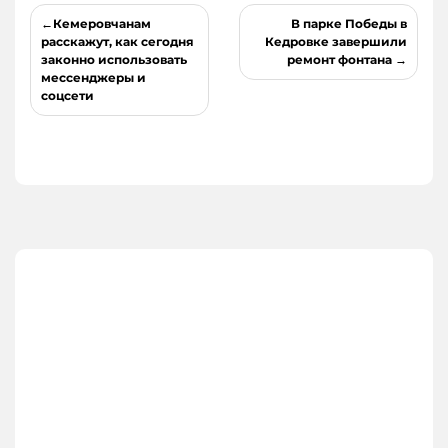
Навигация
Кемеровчанам
В парке Победы в
по
расскажут, как сегодня
Кедровке завершили
законно использовать
ремонт фонтана
записям
мессенджеры и
соцсети