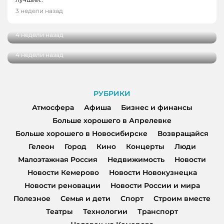
«Родная нить» в Кемерове: репортаж с
3 недели назад
ГОРОД
семейного фестиваля
Когда время замедляется: как Кемерово
4 недели назад
встречает импрессионизм
4 недели назад
РУБРИКИ
Атмосфера
Афиша
Бизнес и финансы
Больше хорошего в Апрелевке
Больше хорошего в Новосибирске
Возвращайся
Гелеон
Город
Кино
Концерты
Люди
Малоэтажная Россия
Недвижимость
Новости
Новости Кемерово
Новости Новокузнецка
Новости реновации
Новости России и мира
Полезное
Семья и дети
Спорт
Строим вместе
Театры
Технологии
Транспорт