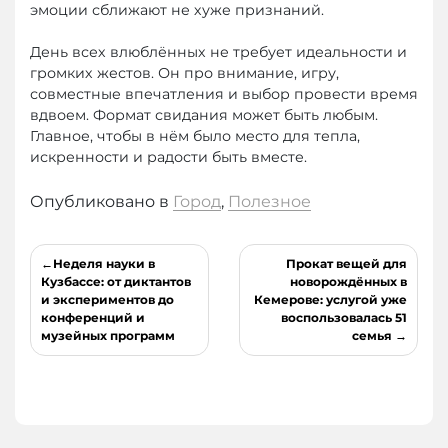
эмоции сближают не хуже признаний.
День всех влюблённых не требует идеальности и
громких жестов. Он про внимание, игру,
совместные впечатления и выбор провести время
вдвоем. Формат свидания может быть любым.
Главное, чтобы в нём было место для тепла,
искренности и радости быть вместе.
Опубликовано в
Город
,
Полезное
Навигация
Неделя науки в
Прокат вещей для
по
Кузбассе: от диктантов
новорождённых в
и экспериментов до
Кемерове: услугой уже
записям
конференций и
воспользовалась 51
музейных программ
семья