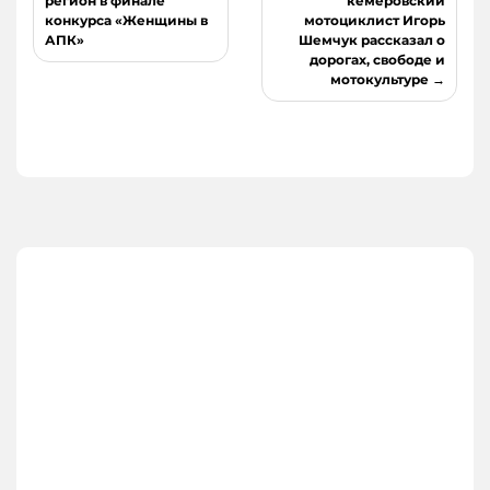
регион в финале
кемеровский
записям
конкурса «Женщины в
мотоциклист Игорь
АПК»
Шемчук рассказал о
дорогах, свободе и
мотокультуре