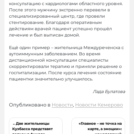
консультацию с кардиологами областного уровня.
После этого мужчину экстренно перевели в
специализированный центр, где провели
стентирование. Благодаря оперативным
действиям врачей пациент успешно прошёл
лечение и был выписан домой.
Ещё один пример – жительница Междуреченска с
аутоиммунным заболеванием. Во время
дистанционной консультации специалисты
скорректировали терапию и приняли решение о
госпитализации. После курса лечения состояние
пациентки значительно улучшилось.
Лада Булатова
Опубликовано в
Новости
,
Новости Кемерово
Навигация
Две жительницы
«Главное – не точка на
по
Кузбасса представят
карте, а эмоции»: