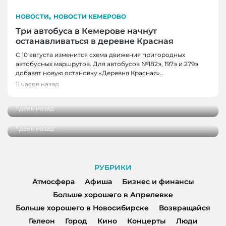
,
НОВОСТИ
НОВОСТИ КЕМЕРОВО
Три автобуса в Кемерове начнут
останавливаться в деревне Красная
С 10 августа изменится схема движения пригородных
автобусных маршрутов. Для автобусов №182э, 197э и 279э
НОВОСТИ
добавят новую остановку «Деревня Красная»..
НОВОСТИ, НОВОСТИ КЕМЕРОВО
В Кузбассе наградили лучших тренеров,
11 часов назад
спортсменов и ветеранов отрасли
В Кемерове более 280 школьников
получили помощь перед новым учебным
1 день назад
годом
1 день назад
РУБРИКИ
Атмосфера
Афиша
Бизнес и финансы
Больше хорошего в Апрелевке
Больше хорошего в Новосибирске
Возвращайся
Гелеон
Город
Кино
Концерты
Люди