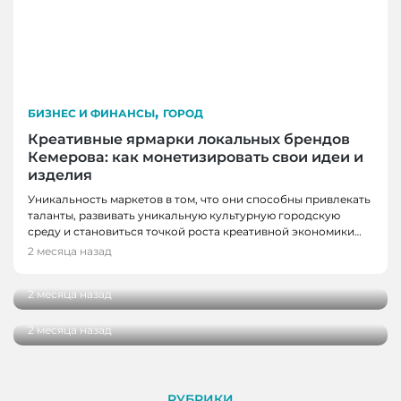
,
БИЗНЕС И ФИНАНСЫ
ГОРОД
Креативные ярмарки локальных брендов
Кемерова: как монетизировать свои идеи и
изделия
БИЗНЕС И ФИНАНСЫ, НОВОСТИ, НОВОСТИ
Уникальность маркетов в том, что они способны привлекать
КЕМЕРОВО
таланты, развивать уникальную культурную городскую
В Кемерове презентовали книгу о
среду и становиться точкой роста креативной экономики…
женщинах, которые не побоялись начать
2 месяца назад
БИЗНЕС И ФИНАНСЫ
свое дело
Смелые идеи и инструменты для содействия
2 месяца назад
вашему бизнесу – вот тактика роста!
2 месяца назад
РУБРИКИ