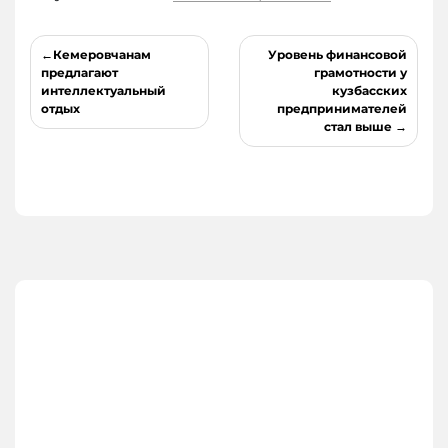
Навигация
Кемеровчанам
Уровень финансовой
по
предлагают
грамотности у
интеллектуальный
кузбасских
записям
отдых
предпринимателей
стал выше