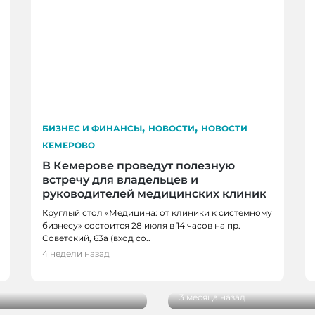
,
,
БИЗНЕС И ФИНАНСЫ
НОВОСТИ
НОВОСТИ
КЕМЕРОВО
В Кемерове проведут полезную
встречу для владельцев и
руководителей медицинских клиник
Круглый стол «Медицина: от клиники к системному
бизнесу» состоится 28 июля в 14 часов на пр.
Советский, 63а (вход со..
ВОСТИ КЕМЕРОВО
БИЗНЕС И ФИНАНСЫ
4 недели назад
нщинах, которые не
Смелые идеи и инстр
бизнесу – вот тактика 
3 месяца назад