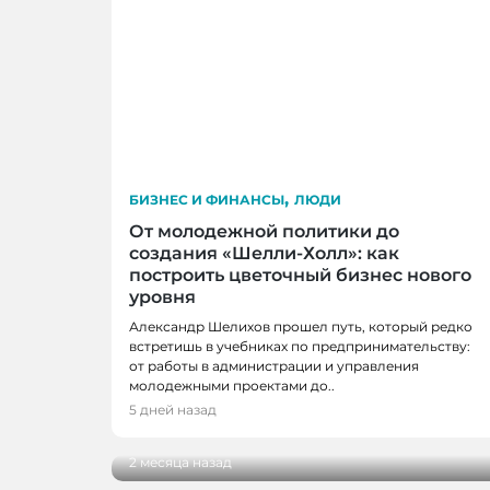
,
БИЗНЕС И ФИНАНСЫ
ЛЮДИ
От молодежной политики до
создания «Шелли-Холл»: как
построить цветочный бизнес нового
уровня
Александр Шелихов прошел путь, который редко
встретишь в учебниках по предпринимательству:
от работы в администрации и управления
БИЗНЕС И ФИНАНСЫ, НОВОСТИ, НО
молодежными проектами до..
В Кемерове презентовали книгу о же
5 дней назад
побоялись начать свое дело
2 месяца назад