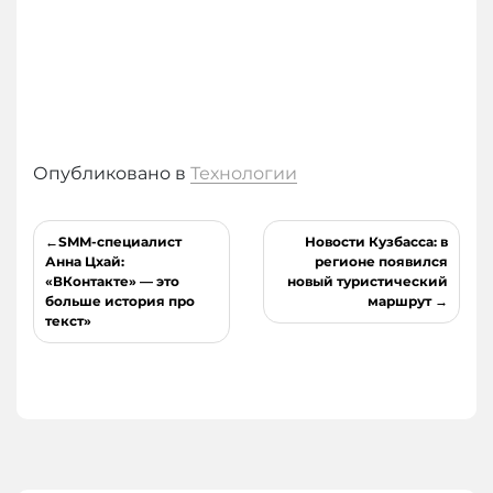
Опубликовано в
Технологии
Навигация
SMM-специалист
Новости Кузбасса: в
по
Анна Цхай:
регионе появился
«ВКонтакте» — это
новый туристический
записям
больше история про
маршрут
текст»