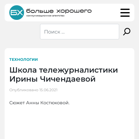
Skip
to
content
ТЕХНОЛОГИИ
Школа тележурналистики
Ирины Чичендаевой
Опубликовано
15.06.2021
Сюжет Анны Костюковой.