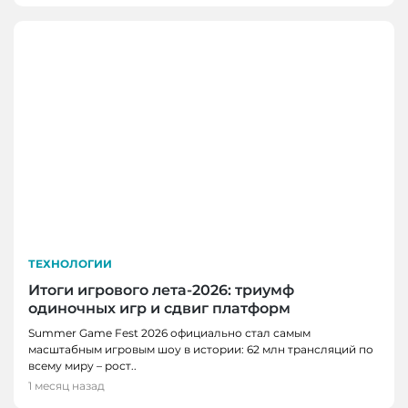
ТЕХНОЛОГИИ
Итоги игрового лета-2026: триумф
одиночных игр и сдвиг платформ
НОВОСТИ, НОВОСТИ КЕМЕРОВО,
Summer Game Fest 2026 официально стал самым
ТЕХНОЛОГИИ
масштабным игровым шоу в истории: 62 млн трансляций по
Разработку кузбасских ученых внедрили на
всему миру – рост..
производстве антибактериального
1 месяц назад
пергамента