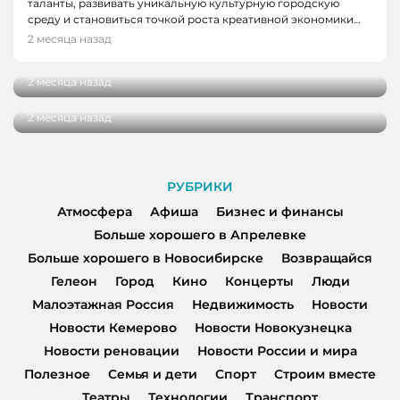
таланты, развивать уникальную культурную городскую
В Кемерове презентовали книгу о
среду и становиться точкой роста креативной экономики…
женщинах, которые не побоялись начать
2 месяца назад
БИЗНЕС И ФИНАНСЫ
свое дело
Смелые идеи и инструменты для содействия
2 месяца назад
вашему бизнесу – вот тактика роста!
2 месяца назад
РУБРИКИ
Атмосфера
Афиша
Бизнес и финансы
Больше хорошего в Апрелевке
Больше хорошего в Новосибирске
Возвращайся
Гелеон
Город
Кино
Концерты
Люди
Малоэтажная Россия
Недвижимость
Новости
Новости Кемерово
Новости Новокузнецка
Новости реновации
Новости России и мира
Полезное
Семья и дети
Спорт
Строим вместе
Театры
Технологии
Транспорт