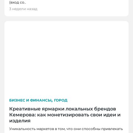
(вход со..
3 недели назад
,
БИЗНЕС И ФИНАНСЫ
ГОРОД
Креативные ярмарки локальных брендов
Кемерова: как монетизировать свои идеи и
изделия
БИЗНЕС И ФИНАНСЫ, НОВОСТИ, НОВОСТИ
Уникальность маркетов в том, что они способны привлекать
КЕМЕРОВО