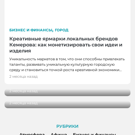
,
БИЗНЕС И ФИНАНСЫ
ГОРОД
Креативные ярмарки локальных брендов
Кемерова: как монетизировать свои идеи и
изделия
БИЗНЕС И ФИНАНСЫ, НОВОСТИ, НОВОСТИ
Уникальность маркетов в том, что они способны привлекать
КЕМЕРОВО
таланты, развивать уникальную культурную городскую
В Кемерове презентовали книгу о
среду и становиться точкой роста креативной экономики…
женщинах, которые не побоялись начать
2 месяца назад
БИЗНЕС И ФИНАНСЫ
свое дело
Смелые идеи и инструменты для содействия
2 месяца назад
вашему бизнесу – вот тактика роста!
2 месяца назад
РУБРИКИ
Атмосфера
Афиша
Бизнес и финансы