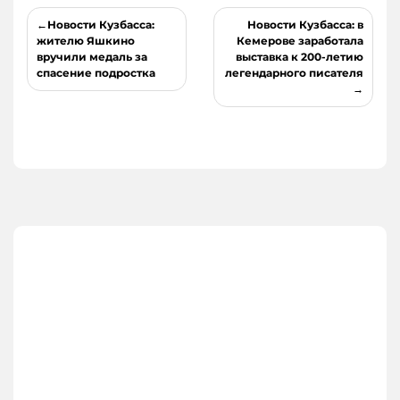
Навигация
Новости Кузбасса:
Новости Кузбасса: в
по
жителю Яшкино
Кемерове заработала
вручили медаль за
выставка к 200-летию
записям
спасение подростка
легендарного писателя