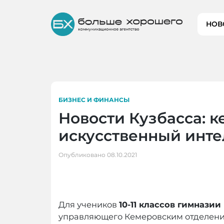
Skip
to
НОВ
content
БИЗНЕС И ФИНАНСЫ
Новости Кузбасса: 
искусственный инте
Опубликовано
08.10.2021
Для учеников
10-11 классов гимназии
управляющего Кемеровским отделен