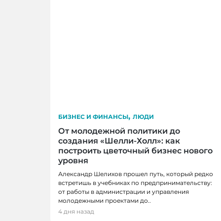
,
БИЗНЕС И ФИНАНСЫ
ЛЮДИ
От молодежной политики до
создания «Шелли-Холл»: как
построить цветочный бизнес нового
уровня
Александр Шелихов прошел путь, который редко
встретишь в учебниках по предпринимательству:
от работы в администрации и управления
БИЗНЕС И ФИНАНСЫ, НОВОСТИ, НО
молодежными проектами до..
В Кемерове презентовали книгу о же
4 дня назад
побоялись начать свое дело