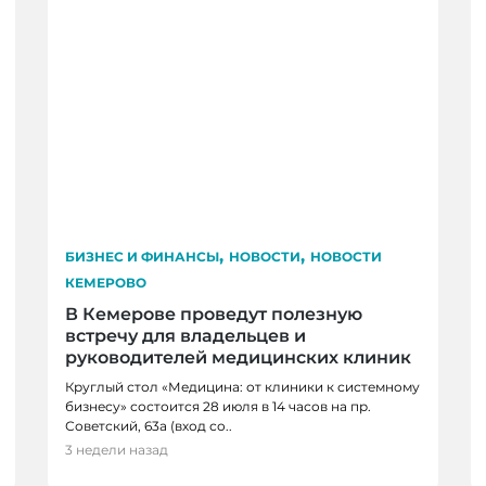
,
,
БИЗНЕС И ФИНАНСЫ
НОВОСТИ
НОВОСТИ
КЕМЕРОВО
В Кемерове проведут полезную
встречу для владельцев и
руководителей медицинских клиник
Круглый стол «Медицина: от клиники к системному
бизнесу» состоится 28 июля в 14 часов на пр.
Советский, 63а (вход со..
ВОСТИ КЕМЕРОВО
БИЗНЕС И ФИНАНСЫ
3 недели назад
нщинах, которые не
Смелые идеи и инстр
бизнесу – вот тактика 