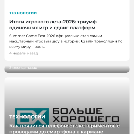
ТЕХНОЛОГИИ
Итоги игрового лета-2026: триумф
одиночных игр и сдвиг платформ
НОВОСТИ, НОВОСТИ КЕМЕРОВО,
Summer Game Fest 2026 официально стал самым
ТЕХНОЛОГИИ
масштабным игровым шоу в истории: 62 млн трансляций по
Разработку кузбасских ученых внедрили на
всему миру – рост..
производстве антибактериального
4 недели назад
пергамента
3 месяца назад
ТЕХНОЛОГИИ
Как появился телефон: от экспериментов с
проводами до смартфона в кармане