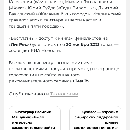
Юзефович («Филэллин»), Михаил Гиголашвили
(«Кока»), Юрий Буйда («Сады Виверны»), Дмитрий
Бавильский («Желание быть городом. Итальянский
травелог эпохи твиттера в шести частях и
тридцати пяти городах»).
«Бесплатный доступ к книгам финалистов на
«
ЛитРес
» будет открыт до
30 ноября 2021
года», —
сообщает РИА Новости.
Все желающие могут познакомиться с
произведениями, получив промокод на странице
голосования на сайте книжного
рекомендательного сервиса
LiveLib
.
Опубликовано в
Технологии
Навигация
Фотограф Василий
Кузбасс — в тройке
по
Машунин: «Было
сибирских лидеров по
интересно
приему
записям
самостоятельно дойти
соотечественников из-