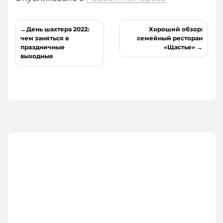
Навигация
День шахтера 2022:
Хороший обзор:
по
чем заняться в
семейный ресторан
праздничные
«Щастье»
записям
выходные