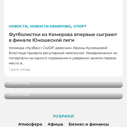
,
,
НОВОСТИ
НОВОСТИ КЕМЕРОВО
СПОРТ
Футболистки из Кемерова впервые сыграют
в финале Юношеской лиги
Команда «Кузбасс-СШОР-девочки» Ирины Кузнецовой
блестяще провела регулярный чемпионат. Кемеровчанки не
потерпели ни одного поражения и уверенно заняли первое
НОВОСТИ, НОВОСТИ КЕМЕРОВО, НОВОСТИ
НОВОСТИ, НОВОСТИ КЕМЕРОВО
место в..
НОВОКУЗНЕЦКА
В Кемерове выбрали лучшую практику
1 день назад
благоустройства от жителей
29 кузбасских студентов получат по
миллиону рублей на реализацию своих
2 дня назад
проектов
3 дня назад
РУБРИКИ
Атмосфера
Афиша
Бизнес и финансы