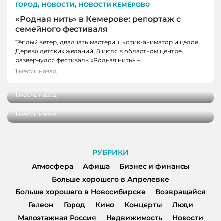
,
,
ГОРОД
НОВОСТИ
НОВОСТИ КЕМЕРОВО
«Родная нить» в Кемерове: репортаж с
семейного фестиваля
Тёплый ветер, двадцать мастериц, котик-аниматор и целое
Дерево детских желаний. 8 июля в областном центре
ГОРОД
развернулся фестиваль «Родная нить» –..
Когда время замедляется: как Кемерово
1 месяц назад
ГОРОД
встречает импрессионизм
Вкусная шаурма в Кемерове: сравнили
1 месяц назад
четыре популярных заведения
1 месяц назад
РУБРИКИ
Атмосфера
Афиша
Бизнес и финансы
Больше хорошего в Апрелевке
Больше хорошего в Новосибирске
Возвращайся
Гелеон
Город
Кино
Концерты
Люди
Малоэтажная Россия
Недвижимость
Новости