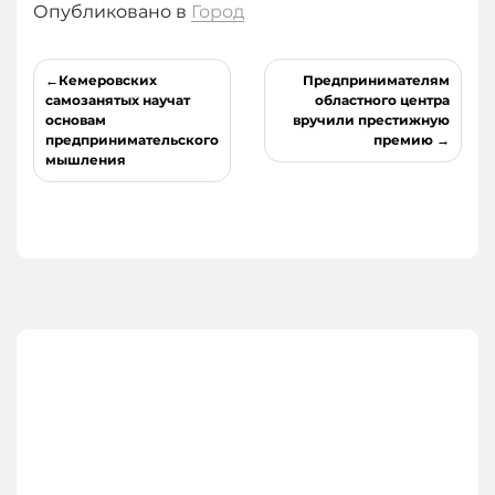
Опубликовано в
Город
Навигация
Кемеровских
Предпринимателям
по
самозанятых научат
областного центра
основам
вручили престижную
записям
предпринимательского
премию
мышления