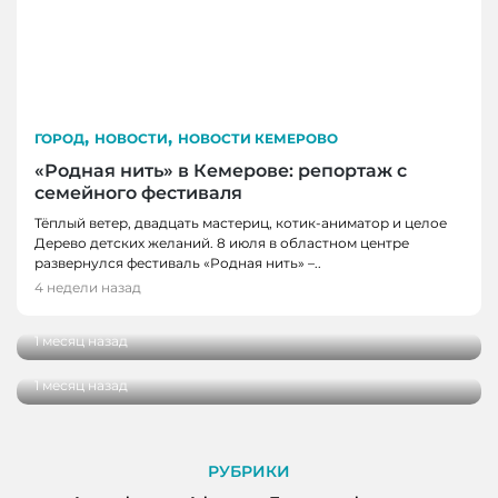
,
,
ГОРОД
НОВОСТИ
НОВОСТИ КЕМЕРОВО
«Родная нить» в Кемерове: репортаж с
семейного фестиваля
Тёплый ветер, двадцать мастериц, котик-аниматор и целое
Дерево детских желаний. 8 июля в областном центре
ГОРОД
развернулся фестиваль «Родная нить» –..
Когда время замедляется: как Кемерово
4 недели назад
ГОРОД
встречает импрессионизм
Вкусная шаурма в Кемерове: сравнили
1 месяц назад
четыре популярных заведения
1 месяц назад
РУБРИКИ