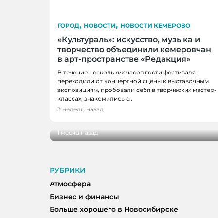
,
,
ГОРОД
НОВОСТИ
НОВОСТИ КЕМЕРОВО
«Культураль»: искусство, музыка и
творчество объединили кемеровчан
в арт-пространстве «Редакция»
В течение нескольких часов гости фестиваля
переходили от концертной сцены к выставочным
экспозициям, пробовали себя в творческих мастер-
ГОРОД
классах, знакомились с..
Когда время замедляется: как Кемеро
3 недели назад
импрессионизм
1 месяц назад
РУБРИКИ
Атмосфера
Бизнес и финансы
Больше хорошего в Новосибирске