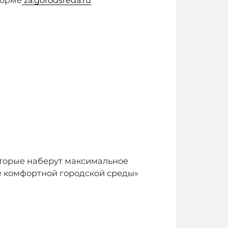
форме
za.gorodsreda.ru
оторые наберут максимальное
е комфортной городской среды»