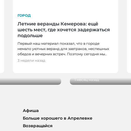
ГОРОД
Летние веранды Кемерова: ещё
шесть мест, где хочется задержаться
подольше
Первый наш материал показал, что в городе
немало уютных веранд для завтраков, неспешных
обедов и вечерних встреч. Поэтому сегодня мы..
ГОРОД
3 недели назад
во встречает
Вкусная шаурма в Ке
заведения
1 месяц назад
Афиша
Больше хорошего в Апрелевке
Возвращайся