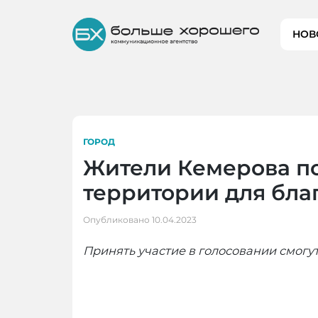
Skip
to
НОВ
content
ГОРОД
Жители Кемерова п
территории для благ
Опубликовано
10.04.2023
Принять участие в голосовании смогут