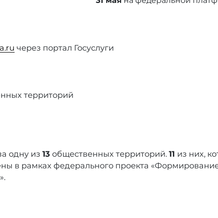
31 мая
на федеральной плат
a.ru
через портал Госуслуги
енных территорий
за одну из
13
общественных территорий.
11
из них, к
роены в рамках федерального проекта «Формировани
».