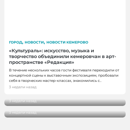
,
,
ГОРОД
НОВОСТИ
НОВОСТИ КЕМЕРОВО
«Культураль»: искусство, музыка и
творчество объединили кемеровчан в арт-
пространстве «Редакция»
В течение нескольких часов гости фестиваля переходили от
концертной сцены к выставочным экспозициям, пробовали
ГОРОД
себя в творческих мастер-классах, знакомились с..
АТМОСФЕРА
Летние веранды Кемерова: ещё шесть мест,
3 недели назад
где хочется задержаться подольше
Как спасти здоровье наших детей: в
Кемерове обсудили, какой должна быть
3 недели назад
современная жилая среда
3 недели назад