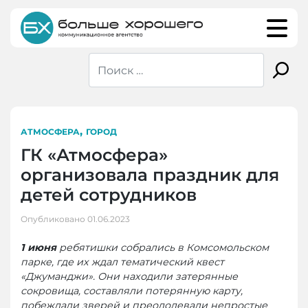
Skip
to
content
,
АТМОСФЕРА
ГОРОД
ГК «Атмосфера»
организовала праздник для
детей сотрудников
Опубликовано
01.06.2023
1 июня
ребятишки собрались в Комсомольском
парке, где их ждал тематический квест
«Джуманджи». Они находили затерянные
сокровища, составляли потерянную карту,
побеждали зверей и преодолевали непростые