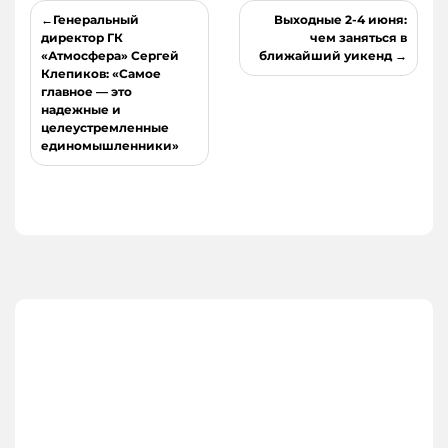
Навигация
Генеральный
Выходные 2-4 июня:
по
директор ГК
чем заняться в
«Атмосфера» Сергей
ближайший уикенд
записям
Клепиков: «Самое
главное — это
надежные и
целеустремленные
единомышленники»