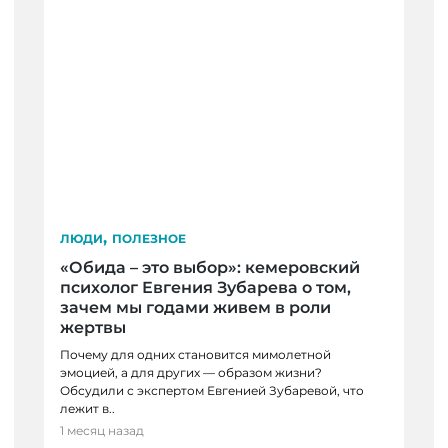
,
ЛЮДИ
ПОЛЕЗНОЕ
«Обида – это выбор»: кемеровский
психолог Евгения Зубарева о том,
зачем мы годами живем в роли
жертвы
Почему для одних становится мимолетной
эмоцией, а для других — образом жизни?
Обсудили с экспертом Евгенией Зубаревой, что
астливым»:
лежит в..
ГОРОД, ПОЛЕЗНОЕ
на Зорина — о
1 месяц назад
С легким паром: пять 