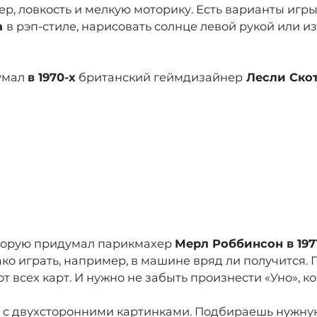
ер, ловкость и мелкую моторику. Есть варианты игр
а
в рэп-стиле, нарисовать солнце левой рукой или и
умал
в 1970-х
британский геймдизайнер
Лесли Ско
которую придумал парикмахер
Мерл Роббинсон в 197
ако играть, например, в машине вряд ли получится.
т всех карт. И нужно не забыть произнести «Уно», ко
, с двухсторонними картинками. Подбираешь нужную