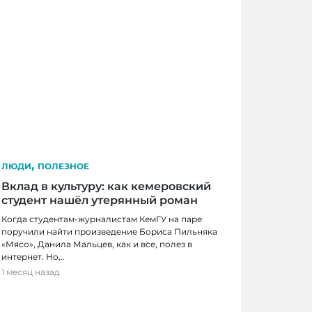
,
ЛЮДИ
ПОЛЕЗНОЕ
Вклад в культуру: как кемеровский
студент нашёл утерянный роман
Когда студентам-журналистам КемГУ на паре
поручили найти произведение Бориса Пильняка
«Мясо», Данила Мальцев, как и все, полез в
интернет. Но,..
1 месяц назад
мест для банного отдыха в Кемерове