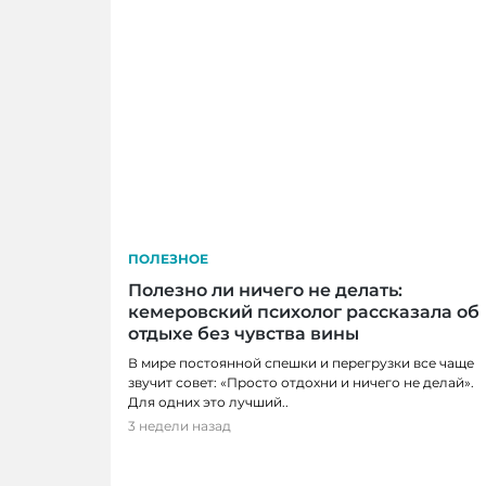
ПОЛЕЗНОЕ
Полезно ли ничего не делать:
кемеровский психолог рассказала об
отдыхе без чувства вины
В мире постоянной спешки и перегрузки все чаще
звучит совет: «Просто отдохни и ничего не делай».
Для одних это лучший..
ЛЮДИ, ПОЛЕЗНОЕ
3 недели назад
«Успешный успех не всегда делает сч
кемеровский психолог и сексолог Еле
самооценке, близости и поиске себя