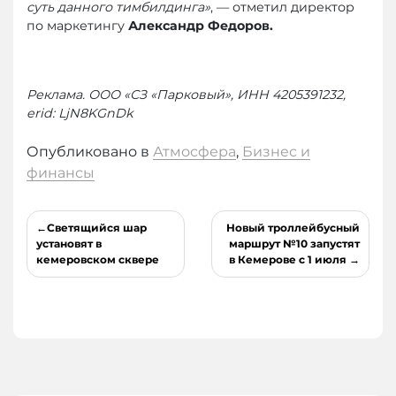
суть данного тимбилдинга»
, — отметил директор
по маркетингу
Александр Федоров.
Реклама. ООО «СЗ «Парковый», ИНН 4205391232,
erid: LjN8KGnDk
Опубликовано в
Атмосфера
,
Бизнес и
финансы
Навигация
Светящийся шар
Новый троллейбусный
по
установят в
маршрут №10 запустят
кемеровском сквере
в Кемерове с 1 июля
записям