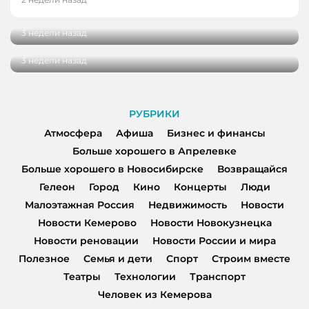
клиник
Как спасти здоровье наших детей: в
Кемерове обсудили, какой должна быть
3 недели назад
современная жилая среда
3 недели назад
РУБРИКИ
Атмосфера
Афиша
Бизнес и финансы
Больше хорошего в Апрелевке
Больше хорошего в Новосибирске
Возвращайся
Гелеон
Город
Кино
Концерты
Люди
Малоэтажная Россия
Недвижимость
Новости
Новости Кемерово
Новости Новокузнецка
Новости реновации
Новости России и мира
Полезное
Семья и дети
Спорт
Строим вместе
Театры
Технологии
Транспорт
Человек из Кемерова