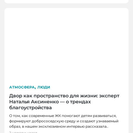
,
АТМОСФЕРА
ЛЮДИ
Двор как пространство для жизни: эксперт
Наталья Аксиненко — о трендах
благоустройства
БИЗНЕС И ФИНАНСЫ, НОВОСТИ, НОВОСТИ
О том, как современные ЖК помогают детям развиваться,
КЕМЕРОВО
формируют добрососедскую среду и создают узнаваемый
В Кемерове проведут полезную встречу для
образ, в нашем эксклюзивном интервью рассказала..
АТМОСФЕРА
владельцев и руководителей медицинских
2 недели назад