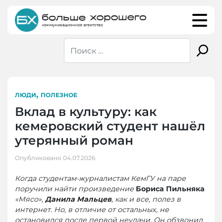
Skip
to
content
,
ЛЮДИ
ПОЛЕЗНОЕ
Вклад в культуру: как
кемеровский студент нашёл
утерянный роман
Опубликовано
04.07.2026
Когда студентам-журналистам КемГУ на паре
поручили найти
произведение
Бориса Пильняка
«Мясо»
,
Данила Мальцев
, как и все, полез в
интернет. Но, в отличие от остальных, не
остановился после первой неудачи. Он обзвонил