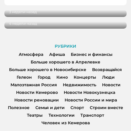
интервью с тренером по конному спорту
Полезно ли ничего не делать: кемеровский
психолог рассказала об отдыхе без чувства
3 недели назад
вины
4 недели назад
РУБРИКИ
Атмосфера
Афиша
Бизнес и финансы
Больше хорошего в Апрелевке
Больше хорошего в Новосибирске
Возвращайся
Гелеон
Город
Кино
Концерты
Люди
Малоэтажная Россия
Недвижимость
Новости
Новости Кемерово
Новости Новокузнецка
Новости реновации
Новости России и мира
Полезное
Семья и дети
Спорт
Строим вместе
Театры
Технологии
Транспорт
Человек из Кемерова