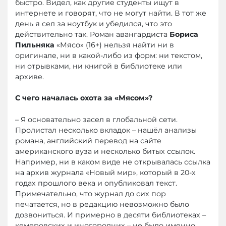
быстро. Видел, как другие студенты ищут в
интернете и говорят, что не могут найти. В тот же
день я сел за ноутбук и убедился, что это
действительно так. Роман авангардиста
Бориса
Пильняка
«Мясо» (16+) нельзя найти ни в
оригинале, ни в какой-либо из форм: ни текстом,
ни отрывками, ни книгой в библиотеке или
архиве.
С чего началась охота за «Мясом»?
– Я основательно засел в глобальной сети.
Пролистал несколько вкладок – нашёл анализы
романа, английский перевод на сайте
американского вуза и несколько битых ссылок.
Например, ни в каком виде не открывалась ссылка
на архив журнала «Новый мир», который в 20-х
годах прошлого века и опубликовал текст.
Примечательно, что журнал до сих пор
печатается, но в редакцию невозможно было
дозвониться. И примерно в десяти библиотеках –
кемеровских и иногородних – не было именно