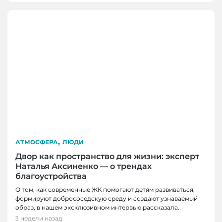
,
АТМОСФЕРА
ЛЮДИ
Двор как пространство для жизни: эксперт
Наталья Аксиненко — о трендах
благоустройства
О том, как современные ЖК помогают детям развиваться,
формируют добрососедскую среду и создают узнаваемый
ЛЮДИ
образ, в нашем эксклюзивном интервью рассказала..
ПОЛЕЗНОЕ
От мечты до работы с десятками учеников:
3 недели назад