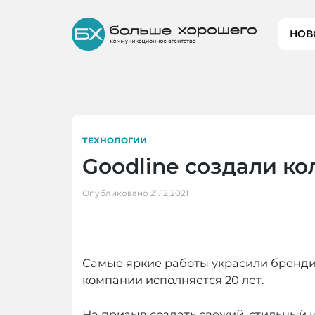
Skip
to
НОВ
content
ТЕХНОЛОГИИ
Goodline создали к
Опубликовано
21.12.2021
Самые яркие работы украсили брендир
компании исполняется 20 лет.
На призыв создать свежий, стильный 