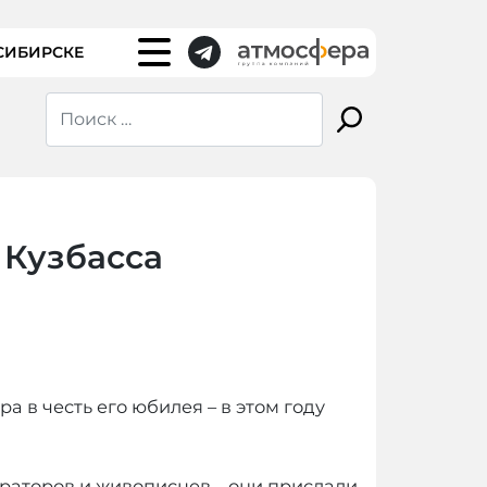
СИБИРСКЕ
 Кузбасса
в честь его юбилея – в этом году
траторов и живописцев – они прислали