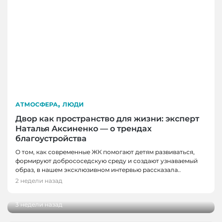
,
АТМОСФЕРА
ЛЮДИ
Двор как пространство для жизни: эксперт
Наталья Аксиненко — о трендах
благоустройства
О том, как современные ЖК помогают детям развиваться,
формируют добрососедскую среду и создают узнаваемый
БИЗНЕС И ФИНАНСЫ, НОВОСТИ, НОВОСТИ
ЛЮДИ
образ, в нашем эксклюзивном интервью рассказала..
КЕМЕРОВО
От мечты до работы с десятками учеников:
2 недели назад
интервью с тренером по конному спорту
В Кемерове проведут полезную встречу для
владельцев и руководителей медицинских
3 недели назад
клиник