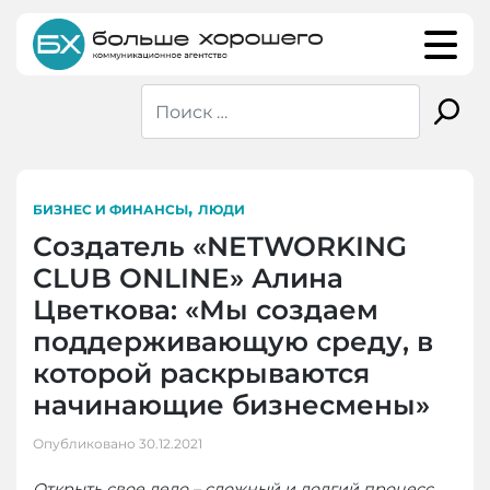
Skip
to
content
,
БИЗНЕС И ФИНАНСЫ
ЛЮДИ
Создатель «NETWORKING
CLUB ONLINE» Алина
Цветкова: «Мы создаем
поддерживающую среду, в
которой раскрываются
начинающие бизнесмены»
Опубликовано
30.12.2021
Открыть свое дело – сложный и долгий процесс.