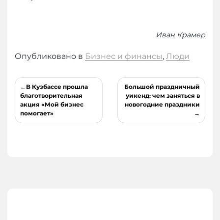
Иван Крамер
Опубликовано в
Бизнес и финансы
,
Люди
Навигация
В Кузбассе прошла
Большой праздничный
по
благотворительная
уикенд: чем заняться в
акция «Мой бизнес
новогодние праздники
записям
помогает»