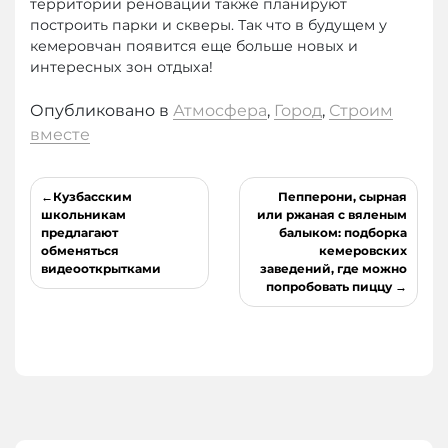
территории реновации также планируют
построить парки и скверы. Так что в будущем у
кемеровчан появится еще больше новых и
интересных зон отдыха!
Опубликовано в
Атмосфера
,
Город
,
Строим
вместе
Навигация
Кузбасским
Пепперони, сырная
по
школьникам
или ржаная с вяленым
предлагают
балыком: подборка
записям
обменяться
кемеровских
видеооткрытками
заведений, где можно
попробовать пиццу