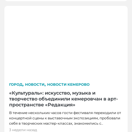
,
,
ГОРОД
НОВОСТИ
НОВОСТИ КЕМЕРОВО
«Культураль»: искусство, музыка и
творчество объединили кемеровчан в арт-
пространстве «Редакция»
В течение нескольких часов гости фестиваля переходили от
концертной сцены к выставочным экспозициям, пробовали
ГОРОД
себя в творческих мастер-классах, знакомились с..
АТМОСФЕРА
Летние веранды Кемерова: ещё шесть мест,
3 недели назад