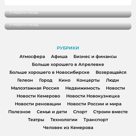
где хочется задержаться подольше
Как спасти здоровье наших детей: в
Кемерове обсудили, какой должна быть
3 недели назад
современная жилая среда
4 недели назад
РУБРИКИ
Атмосфера
Афиша
Бизнес и финансы
Больше хорошего в Апрелевке
Больше хорошего в Новосибирске
Возвращайся
Гелеон
Город
Кино
Концерты
Люди
Малоэтажная Россия
Недвижимость
Новости
Новости Кемерово
Новости Новокузнецка
Новости реновации
Новости России и мира
Полезное
Семья и дети
Спорт
Строим вместе
Театры
Технологии
Транспорт
Человек из Кемерова