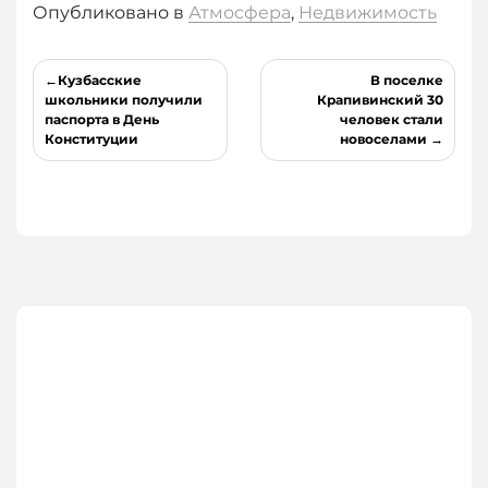
Опубликовано в
Атмосфера
,
Недвижимость
Навигация
Кузбасские
В поселке
по
школьники получили
Крапивинский 30
паспорта в День
человек стали
записям
Конституции
новоселами