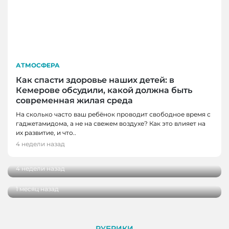
АТМОСФЕРА
Как спасти здоровье наших детей: в
Кемерове обсудили, какой должна быть
современная жилая среда
На сколько часто ваш ребёнок проводит свободное время с
АТМОСФЕРА
гаджетамидома, а не на свежем воздухе? Как это влияет на
АТМОСФЕРА, НОВОСТИ, НОВОСТИ
Представители Российского Союза
их развитие, и что..
КЕМЕРОВО
строителей познакомились с проектами
4 недели назад
Кузбасса
Юные кемеровские художники стали
участниками пленэра в ЖК «Уютный
4 недели назад
квартал»
1 месяц назад
РУБРИКИ