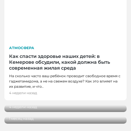
АТМОСФЕРА
Как спасти здоровье наших детей: в
Кемерове обсудили, какой должна быть
современная жилая среда
На сколько часто ваш ребёнок проводит свободное время с
АТМОСФЕРА
гаджетамидома, а не на свежем воздухе? Как это влияет на
АТМОСФЕРА, НОВОСТИ, НОВОСТИ
Представители Российского Союза
их развитие, и что..
КЕМЕРОВО
строителей познакомились с проектами
4 недели назад
Кузбасса
Юные кемеровские художники стали
участниками пленэра в ЖК «Уютный
4 недели назад
квартал»
1 месяц назад